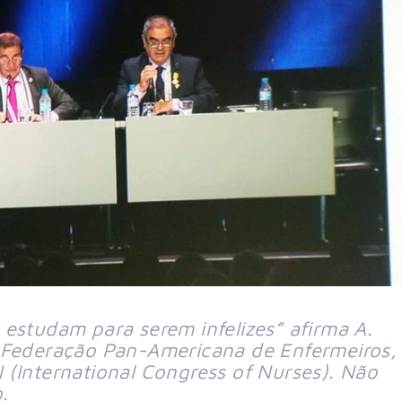
estudam para serem infelizes” afirma A.
a Federação Pan-Americana de Enfermeiros,
 (International Congress of Nurses). Não
.