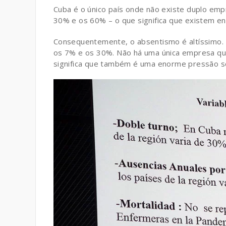
Cuba é o único país onde não existe duplo emp
30% e os 60% – o que significa que existem e
Consequentemente, o absentismo é altíssimo. 
os 7% e os 30%. Não há uma única empresa qu
significa que também é uma enorme pressão so