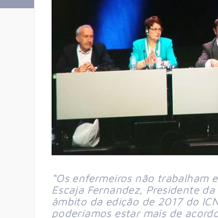
“Os enfermeiros não trabalham e 
Escaja Fernandez, Presidente d
âmbito da edição de 2017 do ICN
poderíamos estar mais de acordo