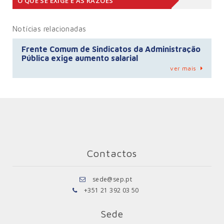
O QUE SE EXIGE E AS RAZÕES
Notícias relacionadas
Frente Comum de Sindicatos da Administração
Pública exige aumento salarial
ver mais
Contactos
sede@sep.pt
+351 21 392 03 50
Sede