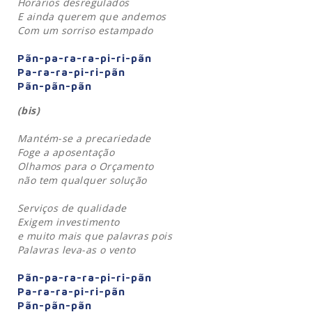
Horários desregulados
E ainda querem que andemos
Com um sorriso estampado
Pãn-pa-ra-ra-pi-ri-pãn
Pa-ra-ra-pi-ri-pãn
Pãn-pãn-pãn
(bis)
Mantém-se a precariedade
Foge a aposentação
Olhamos para o Orçamento
não tem qualquer solução
Serviços de qualidade
Exigem investimento
e muito mais que palavras pois
Palavras leva-as o vento
Pãn-pa-ra-ra-pi-ri-pãn
Pa-ra-ra-pi-ri-pãn
Pãn-pãn-pãn