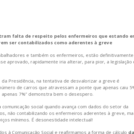
am falta de respeito pelos enfermeiros que estando 
vem ser contabilizados como aderentes à greve
abalhadores e também os enfermeiros, estão definitivamente
e aprovado, rapidamente iria alterar, para pior, a legislação
da Presidência, na tentativa de desvalorizar a greve é
o número de carros que atravessam a ponte que apenas caiu 5
de apenas 7%” demonstra bem o desespero.
 a comunicação social quando avança com dados do setor da
s, não contabilizando os enfermeiros aderentes à greve, ma
ços mínimos. É desonestidade intelectual!
os à Comunicação Social e reafirmamos a forma de cálculo
d