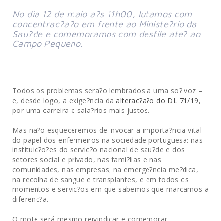
No dia 12 de maio a?s 11h00, lutamos com
concentrac?a?o em frente ao Ministe?rio da
Sau?de e comemoramos com desfile ate? ao
Campo Pequeno.
Todos os problemas sera?o lembrados a uma so? voz –
e, desde logo, a exige?ncia da
alterac?a?o do DL 71/19
,
por uma carreira e sala?rios mais justos.
Mas na?o esqueceremos de invocar a importa?ncia vital
do papel dos enfermeiros na sociedade portuguesa: nas
instituic?o?es do servic?o nacional de sau?de e dos
setores social e privado, nas fami?lias e nas
comunidades, nas empresas, na emerge?ncia me?dica,
na recolha de sangue e transplantes, e em todos os
momentos e servic?os em que sabemos que marcamos a
diferenc?a.
O mote será mesmo reivindicar e comemorar.