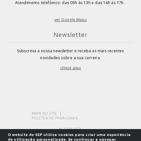
Atendimento telefónico: das 09h às 13h e das 14h às 17h.
ver Google Maps
Newsletter
Subscreva a nossa newsletter e receba as mais recentes
novidades sobre a sua carreira.
clique aqui
MAPA DO SITE
POLÍTICA DE PRIVACIDADE
© 2026 SEP.
O website do SEP utiliza cookies para criar uma experiência
de utilização personalizada. Se continuar a navegar,