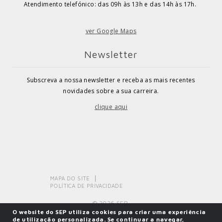
Atendimento telefónico: das 09h às 13h e das 14h às 17h.
ver Google Maps
Newsletter
Subscreva a nossa newsletter e receba as mais recentes
novidades sobre a sua carreira.
clique aqui
MAPA DO SITE
POLÍTICA DE PRIVACIDADE
© 2026 SEP.
O website do SEP utiliza cookies para criar uma experiência
de utilização personalizada. Se continuar a navegar,