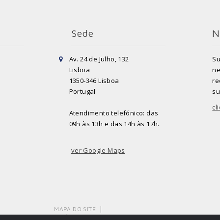
Sede
N
Av. 24 de Julho, 132
Su
Lisboa
ne
1350-346 Lisboa
re
Portugal
su
cl
Atendimento telefónico: das
09h às 13h e das 14h às 17h.
ver Google Maps
MAPA DO SITE
POLÍTICA DE PRIVACIDADE