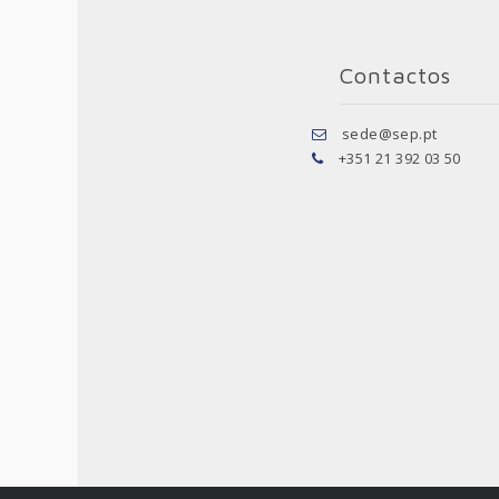
Contactos
sede@sep.pt
+351 21 392 03 50