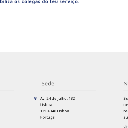
liza os colegas do teu serviço.
Sede
N
Av. 24 de Julho, 132
Su
Lisboa
ne
1350-346 Lisboa
re
Portugal
su
cl