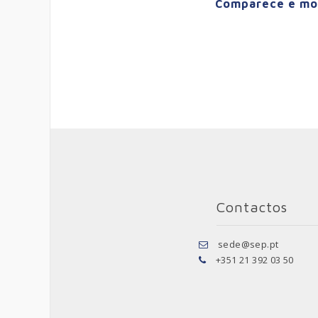
Comparece e mobi
Contactos
sede@sep.pt
+351 21 392 03 50