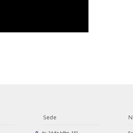
Sede
N
Av. 24 de Julho, 132
Su