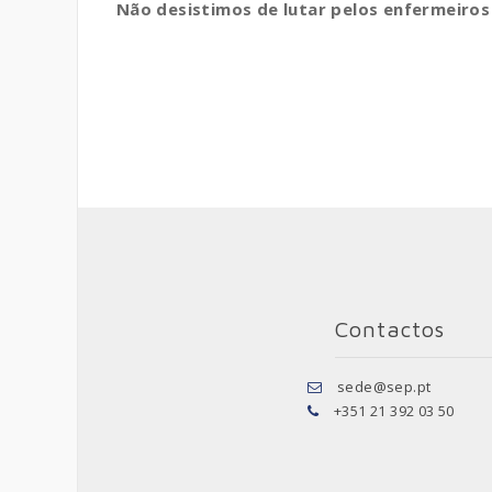
Não desistimos de lutar pelos enfermeiros 
Contactos
sede@sep.pt
+351 21 392 03 50