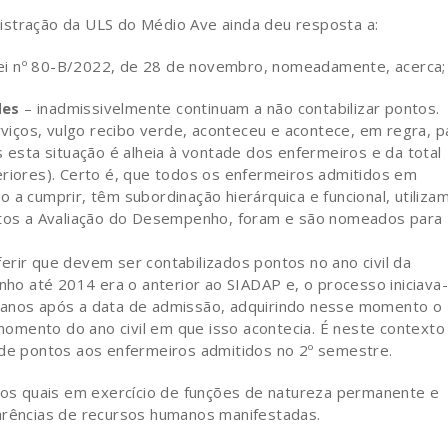
istração da ULS do Médio Ave ainda deu resposta a:
-Lei nº 80-B/2022, de 28 de novembro, nomeadamente, acerca;
des
– inadmissivelmente continuam a não contabilizar pontos.
iços, vulgo recibo verde, aconteceu e acontece, em regra, p
s esta situação é alheia à vontade dos enfermeiros e da total
eriores). Certo é, que todos os enfermeiros admitidos em
 a cumprir, têm subordinação hierárquica e funcional, utiliza
eitos a Avaliação do Desempenho, foram e são nomeados para
erir que devem ser contabilizados pontos no ano civil da
o até 2014 era o anterior ao SIADAP e, o processo iniciava
 anos após a data de admissão, adquirindo nesse momento o
omento do ano civil em que isso acontecia. É neste contexto
 de pontos aos enfermeiros admitidos no 2º semestre.
 dos quais em exercício de funções de natureza permanente e
carências de recursos humanos manifestadas.