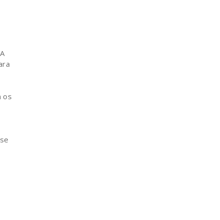
 A
ara
m os
-se