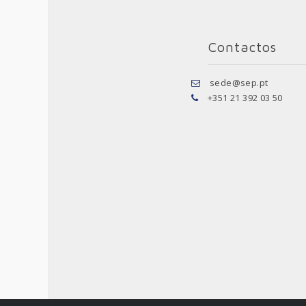
Contactos
sede@sep.pt
+351 21 392 03 50