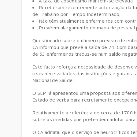
A taxa de absentismo mantém-se elevada;
Receberam recentemente autorização da tute
de Trabalho por Tempo Indeterminado;
Não têm atualmente enfermeiros com contra
Prevêem alargamento do mapa de pessoal p
Questionado sobre o número previsto de enfer
CA informou que prevê a saída de 74. Com bas
de 53 enfermeiros traduz-se num saldo negativ
Este facto reforça a necessidade de desenvol
reais necessidades das instituições e garanta 
Nacional de Saúde.
O SEP já apresentou uma proposta aos difere
Estado de verba para recrutamento excepciona
Relativamente à referência de cerca de 1700 h
sobre as medidas que pretendem adotar para c
O CA admitiu que o serviço de neurocríticos t