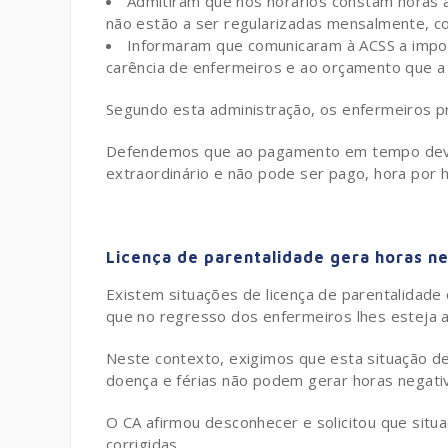
Admitiram que nos horários constam horas 
não estão a ser regularizadas mensalmente, c
Informaram que comunicaram à ACSS a imposs
carência de enfermeiros e ao orçamento que a 
Segundo esta administração, os enfermeiros 
Defendemos que ao pagamento em tempo deve 
extraordinário e não pode ser pago, hora por h
Licença de parentalidade gera horas ne
Existem situações de licença de parentalidad
que no regresso dos enfermeiros lhes esteja
Neste contexto, exigimos que esta situação dev
doença e férias não podem gerar horas negati
O CA afirmou desconhecer e solicitou que sit
corrigidas.