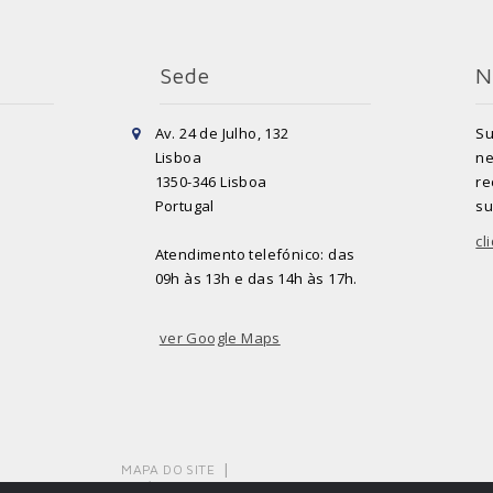
Sede
N
Av. 24 de Julho, 132
Su
Lisboa
ne
1350-346 Lisboa
re
Portugal
su
cl
Atendimento telefónico: das
09h às 13h e das 14h às 17h.
ver Google Maps
MAPA DO SITE
POLÍTICA DE PRIVACIDADE