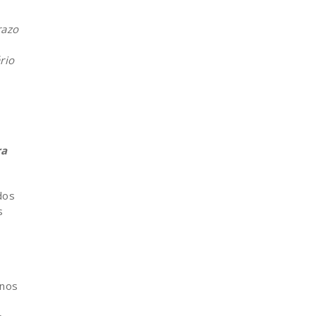
razo
rio
ra
dos
s
 nos