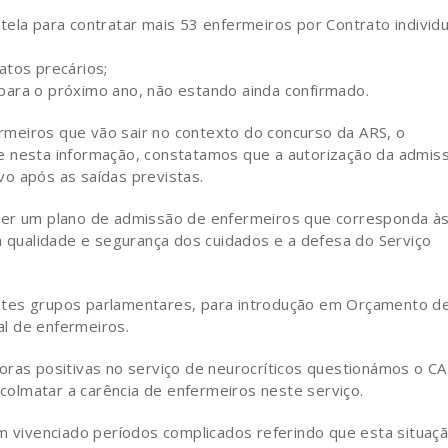
la para contratar mais 53 enfermeiros por Contrato individu
tos precários;
ara o próximo ano, não estando ainda confirmado.
meiros que vão sair no contexto do concurso da ARS, o
e nesta informação, constatamos que a autorização da admis
o após as saídas previstas.
ver um plano de admissão de enfermeiros que corresponda à
a qualidade e segurança dos cuidados e a defesa do Serviço
ntes grupos parlamentares, para introdução em Orçamento d
l de enfermeiros.
oras positivas no serviço de neurocríticos questionámos o CA
olmatar a carência de enfermeiros neste serviço.
em vivenciado períodos complicados referindo que esta situaç