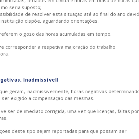
acumuladas, feriados em dívida e horas em bolsa de horas qu
omo seria suposto;
ibilidade de resolver esta situação até ao final do ano devi
instituição dispõe, aguardando orientações.
preferem o gozo das horas acumuladas em tempo.
corresponder a respetiva majoração do trabalho
ora.
gativas. Inadmissível!
e que geram, inadmissivelmente, horas negativas determinand
 a ser exigido a compensação das mesmas.
e ser de imediato corrigida, uma vez que licenças, faltas po
vas.
uações deste tipo sejam reportadas para que possam ser