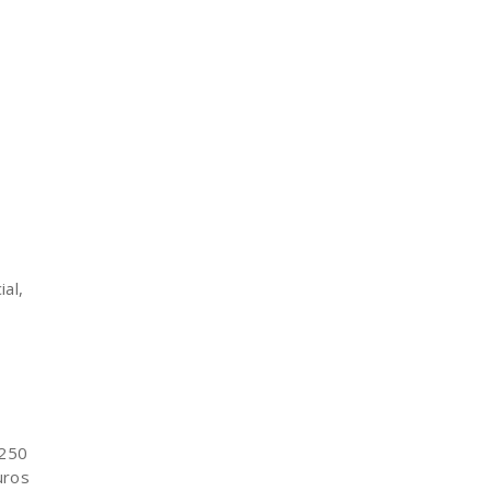
al,
 250
uros