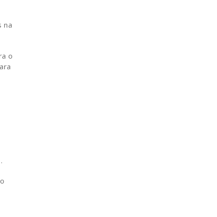
s na
ra o
ara
.
no