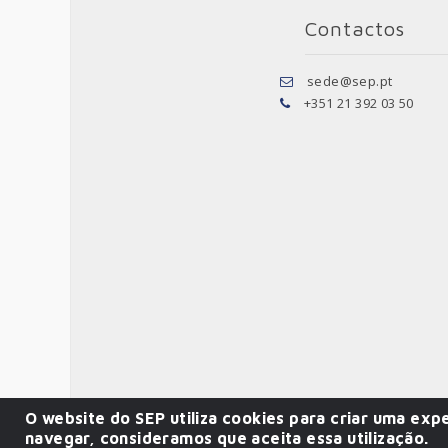
Contactos
sede@sep.pt
+351 21 392 03 50
O website do SEP utiliza cookies para criar uma expe
navegar, consideramos que aceita essa utilização.
© 2026 SEP.