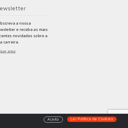
ewsletter
bscreva a nossa
wsletter e receba as mais
centes novidades sobre a
a carreira.
ique aqui
Ler Política de Cookies
Aceito
Powered by
SOLOS