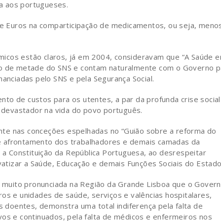
a aos portugueses.
 Euros na comparticipação de medicamentos, ou seja, meno
icos estão claros, já em 2004, consideravam que “A Saúde e
ção de metade do SNS e contam naturalmente com o Governo p
nanciadas pelo SNS e pela Segurança Social.
to de custos para os utentes, a par da profunda crise social
o devastador na vida do povo português.
nte nas conceções espelhadas no “Guião sobre a reforma do
e afrontamento dos trabalhadores e demais camadas da
, a Constituição da República Portuguesa, ao desrespeitar
ivatizar a Saúde, Educação e demais Funções Sociais do Estado
muito pronunciada na Região da Grande Lisboa que o Gover
os e unidades de saúde, serviços e valências hospitalares,
os doentes, demonstra uma total indiferença pela falta de
vos e continuados, pela falta de médicos e enfermeiros nos