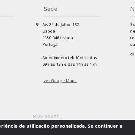
Sede
N
Av. 24 de Julho, 132
Su
Lisboa
ne
1350-346 Lisboa
re
Portugal
su
cl
Atendimento telefónico: das
09h às 13h e das 14h às 17h.
ver Google Maps
MAPA DO SITE
POLÍTICA DE PRIVACIDADE
riência de utilização personalizada. Se continuar a