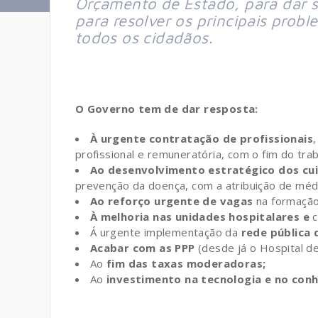
Orçamento de Estado, para dar s
para resolver os principais prob
todos os cidadãos.
O Governo tem de dar resposta:
À urgente contratação de profissionais
profissional e remuneratória, com o fim do trab
Ao desenvolvimento estratégico dos cui
prevenção da doença, com a atribuição de médi
Ao reforço urgente de vagas
na formação
À melhoria nas unidades hospitalares e
c
Á urgente implementação da
rede pública
Acabar com as PPP
(desde já o Hospital de
Ao
fim das taxas moderadoras;
Ao
investimento na tecnologia e no con