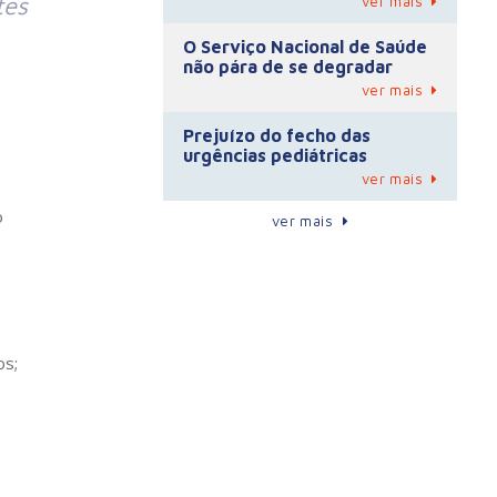
tes
ver mais
O Serviço Nacional de Saúde
não pára de se degradar
ver mais
Prejuízo do fecho das
urgências pediátricas
ver mais
o
ver mais
os;