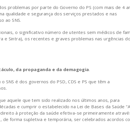
o dos problemas por parte do Governo do PS (com mais de 4 a
na qualidade e segurança dos serviços prestados e nas
so ao SNS.
ionais, o significativo número de utentes sem médicos de famí
 e Sintra), os recentes e graves problemas nas urgências d
etáculo, da propaganda e da demagogia
.
u o SNS é dos governos do PSD, CDS e PS que têm a
nos.
ue aquele que tem sido realizado nos últimos anos, para
écadas e cumprir o estabelecido na Lei de Bases da Saúde “
 direito à proteção da saúde efetiva-se primeiramente atravé
, de forma supletiva e temporária, ser celebrados acordos c