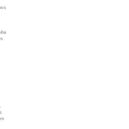
nos
lia
os
A
s
om