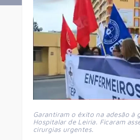
Garantiram o êxito na adesão à g
Hospitalar de Leiria. Ficaram as
cirurgias urgentes.