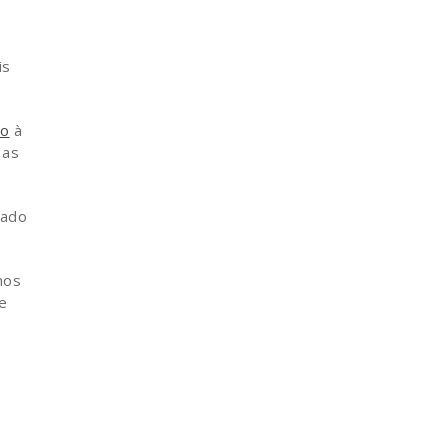
is
io
à
 as
dado
mos
de