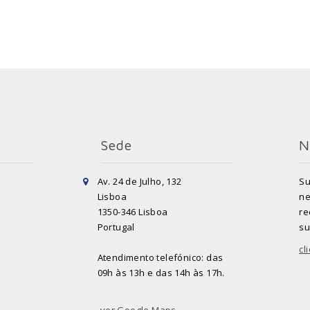
Sede
N
Av. 24 de Julho, 132
Su
Lisboa
ne
1350-346 Lisboa
re
Portugal
su
cl
Atendimento telefónico: das
09h às 13h e das 14h às 17h.