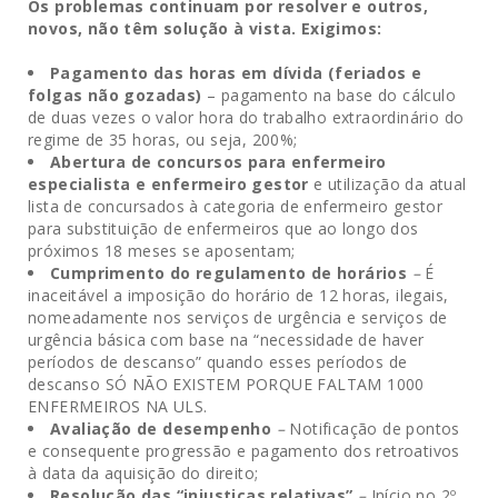
Os problemas continuam por resolver e outros,
novos, não têm solução à vista. Exigimos:
Pagamento das horas em dívida (feriados e
folgas não gozadas)
– pagamento na base do cálculo
de duas vezes o valor hora do trabalho extraordinário do
regime de 35 horas, ou seja, 200%;
Abertura de concursos para enfermeiro
especialista e enfermeiro gestor
e utilização da atual
lista de concursados à categoria de enfermeiro gestor
para substituição de enfermeiros que ao longo dos
próximos 18 meses se aposentam;
Cumprimento do regulamento de horários
–
É
inaceitável a imposição do horário de 12 horas, ilegais,
nomeadamente nos serviços de urgência e serviços de
urgência básica com base na “necessidade de haver
períodos de descanso” quando esses períodos de
descanso SÓ NÃO EXISTEM PORQUE FALTAM 1000
ENFERMEIROS NA ULS.
Avaliação
de
desempenho
–
Notificação de pontos
e consequente progressão e pagamento dos retroativos
à data da aquisição do direito;
Resolução das “injustiças relativas”
–
Início no 2º