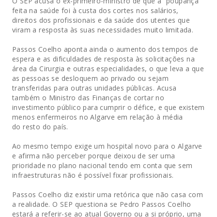
O SEP acusa o ex-primeiro-ministro de que a “poupança”
feita na saúde foi à custa dos cortes nos salários,
direitos dos profissionais e da saúde dos utentes que
viram a resposta às suas necessidades muito limitada.
Passos Coelho aponta ainda o aumento dos tempos de
espera e as dificuldades de resposta às solicitações na
área da Cirurgia e outras especialidades, o que leva a que
as pessoas se desloquem ao privado ou sejam
transferidas para outras unidades públicas. Acusa
também o Ministro das Finanças de cortar no
investimento público para cumprir o défice, e que existem
menos enfermeiros no Algarve em relação à média
do resto do país.
Ao mesmo tempo exige um hospital novo para o Algarve
e afirma não perceber porque deixou de ser uma
prioridade no plano nacional tendo em conta que sem
infraestruturas não é possível fixar profissionais.
Passos Coelho diz existir uma retórica que não casa com
a realidade. O SEP questiona se Pedro Passos Coelho
estará a referir-se ao atual Governo ou a si próprio, uma