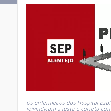
Os enfermeiros dos Hospital Esp
reivindicam a justa e correta co