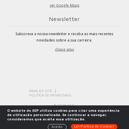
ver Google Maps
Newsletter
Subscreva a nossa newsletter e receba as mais recentes
novidades sobre a sua carreira.
clique aqui
MAPA DO SITE
POLÍTICA DE PRIVACIDADE
© 2026 SEP.
O website do SEP utiliza cookies para criar uma experiência
de utilização personalizada. Se continuar a navegar,
consideramos que aceita essa utilização.
Powered by
SOLOS
Ler Política de Cookies
Aceito