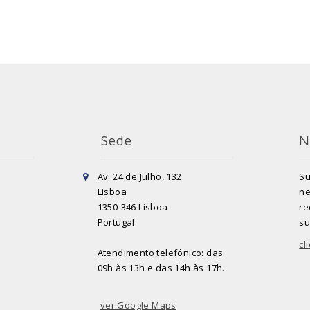
Sede
N
Av. 24 de Julho, 132
Su
Lisboa
ne
1350-346 Lisboa
re
Portugal
su
cl
Atendimento telefónico: das
09h às 13h e das 14h às 17h.
ver Google Maps