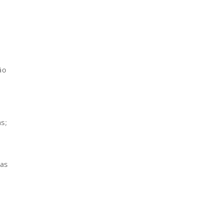
ão
s;
 as