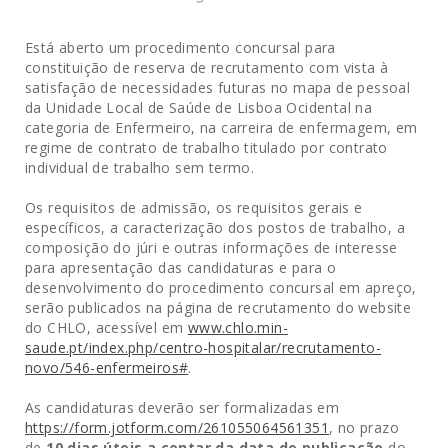
Está aberto um procedimento concursal para
constituição de reserva de recrutamento com vista à
satisfação de necessidades futuras no mapa de pessoal
da Unidade Local de Saúde de Lisboa Ocidental na
categoria de Enfermeiro, na carreira de enfermagem, em
regime de contrato de trabalho titulado por contrato
individual de trabalho sem termo.
Os requisitos de admissão, os requisitos gerais e
específicos, a caracterização dos postos de trabalho, a
composição do júri e outras informações de interesse
para apresentação das candidaturas e para o
desenvolvimento do procedimento concursal em apreço,
serão publicados na página de recrutamento do website
do CHLO, acessível em
www.chlo.min-
saude.pt/index.php/centro-hospitalar/recrutamento-
novo/546-enfermeiros#
.
As candidaturas deverão ser formalizadas em
https://form.jotform.com/261055064561351
, no prazo
de
10 dias úteis a contar da data de publicação
do