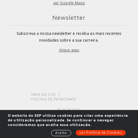
ver Google Maps
Newsletter
Subscreva a nossa newsletter e receba as mais recentes
novidades sobre a sua carreira.
clique aqui
MAPA DO SITE
POLÍTICA DE PRIVACIDADE
© 2026 SEP.
O website do SEP utiliza cookies para criar uma experiência
de utilização personalizada. Se continuar a navegar,
consideramos que aceita essa utilização.
Powered by
SOLOS
Ler Política de Cookies
Aceito